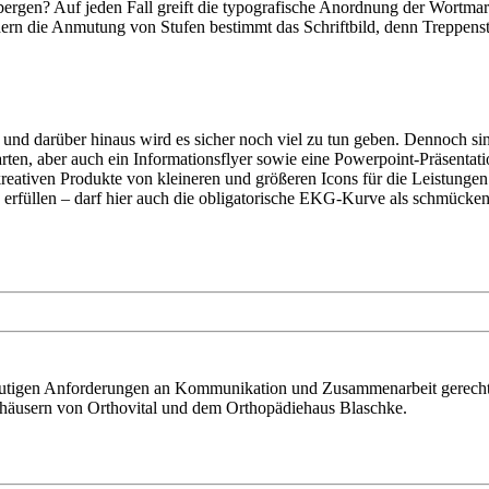
rbergen? Auf jeden Fall greift die typografische Anordnung der Wortm
dern die Anmutung von Stufen bestimmt das Schriftbild, denn Treppenst
n und darüber hinaus wird es sicher noch viel zu tun geben. Dennoch 
arten, aber auch ein Informationsflyer sowie eine Powerpoint-Präsenta
kreativen Produkte von kleineren und größeren Icons für die Leistung
 erfüllen – darf hier auch die obligatorische EKG-Kurve als schmücken
 heutigen Anforderungen an Kommunikation und Zusammenarbeit gerecht
tshäusern von Orthovital und dem Orthopädiehaus Blaschke.