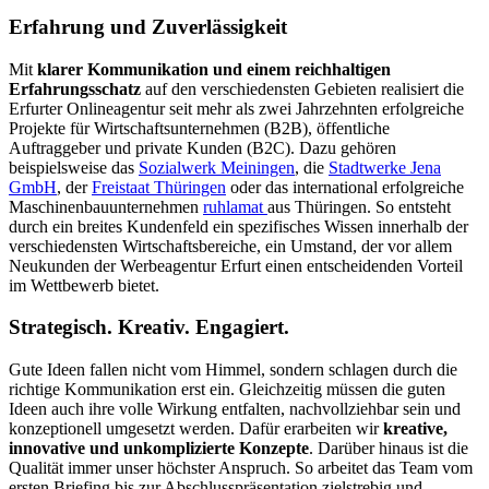
Erfahrung und Zuverlässigkeit
Mit
klarer Kommunikation und einem reichhaltigen
Erfahrungsschatz
auf den verschiedensten Gebieten realisiert die
Erfurter Onlineagentur seit mehr als zwei Jahrzehnten erfolgreiche
Projekte für Wirtschaftsunternehmen (B2B), öffentliche
Auftraggeber und private Kunden (B2C). Dazu gehören
beispielsweise das
Sozialwerk Meiningen
, die
Stadtwerke Jena
GmbH
, der
Freistaat Thüringen
oder das international erfolgreiche
Maschinenbauunternehmen
ruhlamat
aus Thüringen. So entsteht
durch ein breites Kundenfeld ein spezifisches Wissen innerhalb der
verschiedensten Wirtschaftsbereiche, ein Umstand, der vor allem
Neukunden der Werbeagentur Erfurt einen entscheidenden Vorteil
im Wettbewerb bietet.
Strategisch. Kreativ. Engagiert.
Gute Ideen fallen nicht vom Himmel, sondern schlagen durch die
richtige Kommunikation erst ein. Gleichzeitig müssen die guten
Ideen auch ihre volle Wirkung entfalten, nachvollziehbar sein und
konzeptionell umgesetzt werden. Dafür erarbeiten wir
kreative,
innovative und unkomplizierte Konzepte
. Darüber hinaus ist die
Qualität immer unser höchster Anspruch. So arbeitet das Team vom
ersten Briefing bis zur Abschlusspräsentation zielstrebig und