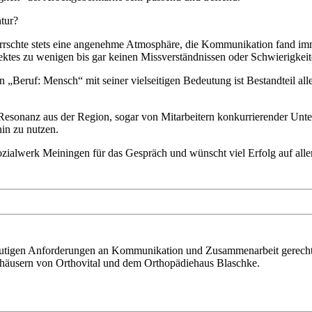
ntur?
rrschte stets eine angenehme Atmosphäre, die Kommunikation fand im
jektes zu wenigen bis gar keinen Missverständnissen oder Schwierigkeit
hen „Beruf: Mensch“ mit seiner vielseitigen Bedeutung ist Bestandtei
e Resonanz aus der Region, sogar von Mitarbeitern konkurrierender U
in zu nutzen.
zialwerk Meiningen für das Gespräch und wünscht viel Erfolg auf all
 heutigen Anforderungen an Kommunikation und Zusammenarbeit gerecht
tshäusern von Orthovital und dem Orthopädiehaus Blaschke.