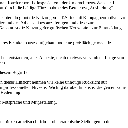
nen Karriereportals, losgelöst von der Unternehmens-Website. In
w. durch die baldige Hinzunahme des Bereiches „Ausbildung“.
nsintern beginnt die Nutzung von T-Shirts mit Kampagnenmotiven zu
r und des Arbeitsalltags anzufertigen und diese zur
 Geplant ist die Nutzung der grafischen Konzeption zur Entwicklung
Ihres Krankenhauses aufgebaut und eine großflächige mediale
ten entstanden, alles Aspekte, die dem etwas verstaubten Image von
ren.
 diesem Begriff?
n dieser Hinsicht nehmen wir keine unnötige Rücksicht auf
en professionellen Niveaus. Wichtig darüber hinaus ist die gemeinsame
r Bedeutung.
r Mitsprache und Mitgestaltung.
i rücken arbeitsrechtliche und hierarchische Stellungen in den