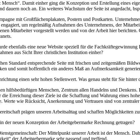
 Mensch“. Damit einher ging die Konzeption und Erstellung eines eige
auern noch an. Ein weiteres Wachstum der Seite ist angedacht, bsp
pagne mit Großflächenplakaten, Postern und Postkarten. Unternehme
 engagiert, um regelmäßig Aufnahmen des Unternehmens, der Mitarbeite
nen Mitarbeiter vorgestellt werden und von der Arbeit hier berichten.
anets.
e ebenfalls eine neue Website speziell für die Fachkräftegewinnung 
men aus Sicht Ihrer christlichen Institution einher?
n Standard entsprechende Seite mit frischen und zeitgemäßen Bildwel
rken und somit hoffentlich ein anderes Maß an Aufmerksamkeit generie
inrichtung einen sehr hohen Stellenwert. Was genau steht für Sie hinter
en hilfsbedürftigen Menschen, Zentrum allen Handelns und Denkens. I
ür die Erreichung dieser Ziele ist die Schaffung und Wahrung eines hoh
. Werte wie Rücksicht, Anerkennung und Vertrauen sind von zentrale
reitschaft prägen unseren Arbeitsalttag und schaffen Möglichkeiten zu
s in der neuen Konzeption der Arbeitgebermarke Rechnung getragen?
enstgemeinschaft: Der Mittelpunkt unserer Arbeit ist der Mensch. Dabe
keit“ der Arbeitgebermarke sehr passend und treffend.