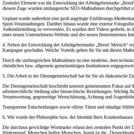
Zentrales Element war die Entwicklung der Arbeitgebermarke „Beruf:
diesem Zuge wurden umfangreiche SEO-Maßnahmen durchgeführt und d
Geplant wurde außerdem eine groß angelegte Einführungs-Medienkam
Sport-Veranstaltungen. Darüber hinaus wurde eine externe Fotografin
Außendarstellung zu verwenden. Es wurden drei Videos gedreht, in de
einer neuen Unternehmens-Website und des neuen firmeninternen Intr
4. Neben der Entwicklung der Arbeitgebermarke „Beruf: Mensch“ wurd
Kampagne geschaltet. Welche Vorteile gehen für Sie mit diesen Maßnah
Durch die umfangreichen Maßnahmen ist eine moderne, dem technische
christlichen bzw. allgemein gemeinnützigen Institutionen entgegenwi
5. Die Arbeit in der Dienstgemeinschaft hat für Sie als diakonische E
Die Dienstgemeinschaft beschreibt unseren gemeinsamen Fokus auf d
arbeitsrechtliche Stellung oder hierarchische Beziehungen. Wichtig f
Verantwortung, gegenseitige Wertschätzung, Achtung und Augenhöhe
Transparente Entscheidungen sowie offene Türen und ständige Hilfsbe
6. Wie wurde der Philosophie bzw. der Identität Ihres Krankenhause
Die durchaus gewichtige Wortmarke erfasst den zentralen Punkt der Di
Hintergrund, Menschen helfen Menschen. Somit ist die „Doppeldeutig