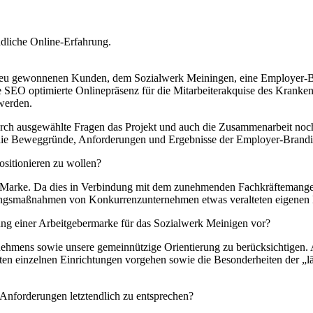
rem neu gewonnenen Kunden, dem Sozialwerk Meiningen, eine Employe
e SEO optimierte Onlinepräsenz für die Mitarbeiterakquise des Kranken
werden.
rch ausgewählte Fragen das Projekt und auch die Zusammenarbeit noch
r die Beweggründe, Anforderungen und Ergebnisse der Employer-Bran
ositionieren zu wollen?
e Marke. Da dies in Verbindung mit dem zunehmenden Fachkräftemange
ngsmaßnahmen von Konkurrenzunternehmen etwas veralteten eigenen Ka
ung einer Arbeitgebermarke für das Sozialwerk Meinigen vor?
rnehmens sowie unsere gemeinnützige Orientierung zu berücksichtigen
en einzelnen Einrichtungen vorgehen sowie die Besonderheiten der „lä
nforderungen letztendlich zu entsprechen?