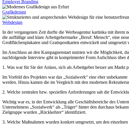
Employer Branding
Grafikdesign
Webdesign
In der vergangenen Zeit durfte die Werbeagentur kartinka mit ih
die auffällige und klare Arbeitgebermarke „Beruf: Mensch“, eine neu
Großflächenplakaten und Gratispostkarten entwickelt und umgesetzt 
Im Anschluss an den Kampagnenstart nutzten wir die Möglichkeit, du
nachfolgende Interview gibt in komprimierter Form Aufschluss übe
1. Was war für Sie der Anlass, sich als Arbeitgeber besser am Markt p
Im Vorfeld des Projektes war das „Sozialwerk“ eine eher unbekannt
werden. Hinzu kamen die im Vergleich mit den modernen Rekrutieru
2. Welche zentralen bzw. speziellen Anforderungen sah die Entwickl
Wichtig war es, in der Entwicklung alle Geschäftsbereiche des Unte
Unternehmens „Sozialwerk“ als „Träger“ hinter den durchaus bekannt
Zielgruppe wurden „Rückkehrer“ identifiziert.
3. Welche Maßnahmen wurden konkret umgesetzt, um den einzelnen A