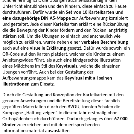
Schulen ermöglicht, die Übungen auch selbstständig in den
Unterricht einzubinden und den Kindern, diese einfach zu Hause
durchzuführen. Dafür wurde ein
Set von 10 Karteikarten und
eine dazugehörige DIN A5-Mappe
zur Aufbewahrung konzipiert
und gestaltet. Jede dieser Karteikarten erklärt eine Rückenübung,
die die Bewegung der Kinder fördern und den Rücken langfristig
stärken soll. Um die Übungen so einfach und anschaulich wie
möglich zu erklären, wurde neben einer
verbalen Beschreibung
auch auf eine
visuelle Erklärung
gesetzt. Dafür wurde sowohl ein
QR-Code auf den Karten platziert, welcher die Kinder zu einem
Anleitungsvideo führt, als auch eine kindgerechte Illustration
eines Mädchens im Stil des
Keyvisuals
, welche die einzelnen
Übungen vorführt. Auch bei der Gestaltung der
Aufbewahrungsmappe kam das
Keyvisual mit all seinen
Illustrationen
zum Einsatz.
Durch die Gestaltung und Konzeption der Karteikarten mit den
genauen Anweisungen und die Bereitstellung dieser fachlich
geprüften Materialien durch den BVOU, konnten Schulen die
Kampagne „Haltung zeigen“ in diesem Jahr erstmalig ohne
Orthopädenbesuch durchführen. Dadurch gelang es über
67.000
Kinder
zu erreichen und mit dem entsprechenden
Informationsmaterial auszustatten.