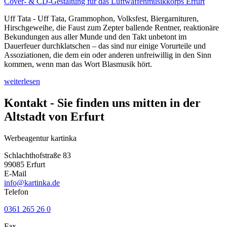
Cover- & CD-Gestaltung für das Luftwaffenmusikkorps Erfurt
Uff Tata - Uff Tata, Grammophon, Volksfest, Biergarnituren,
Hirschgeweihe, die Faust zum Zepter ballende Rentner, reaktionäre
Bekundungen aus aller Munde und den Takt unbetont im
Dauerfeuer durchklatschen – das sind nur einige Vorurteile und
Assoziationen, die dem ein oder anderen unfreiwillig in den Sinn
kommen, wenn man das Wort Blasmusik hört.
weiterlesen
Kontakt - Sie finden uns mitten in der
Altstadt von Erfurt
Werbeagentur kartinka
Schlachthofstraße 83
99085 Erfurt
E-Mail
info@kartinka.de
Telefon
0361 265 26 0
Fax